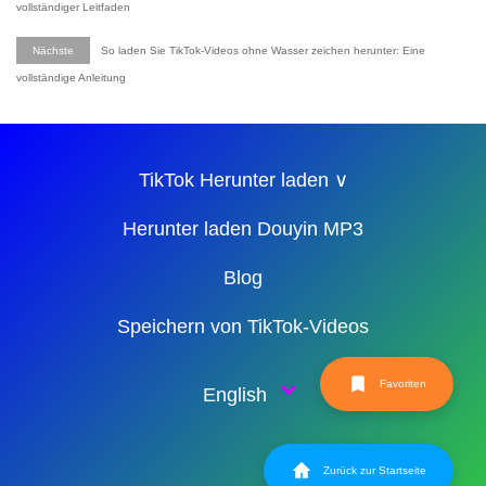
vollständiger Leitfaden
Nächste
So laden Sie TikTok-Videos ohne Wasser zeichen herunter: Eine
vollständige Anleitung
TikTok Herunter laden ∨
Herunter laden Douyin MP3
Blog
Speichern von TikTok-Videos
Favoriten
English
Zurück zur Startseite