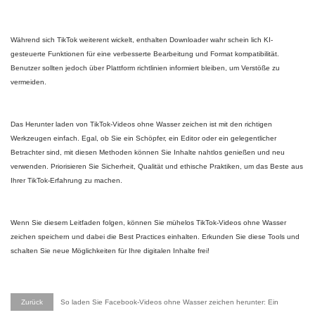
Während sich TikTok weiterent wickelt, enthalten Downloader wahr schein lich KI-
gesteuerte Funktionen für eine verbesserte Bearbeitung und Format kompatibilität.
Benutzer sollten jedoch über Plattform richtlinien informiert bleiben, um Verstöße zu
vermeiden.
Das Herunter laden von TikTok-Videos ohne Wasser zeichen ist mit den richtigen
Werkzeugen einfach. Egal, ob Sie ein Schöpfer, ein Editor oder ein gelegentlicher
Betrachter sind, mit diesen Methoden können Sie Inhalte nahtlos genießen und neu
verwenden. Priorisieren Sie Sicherheit, Qualität und ethische Praktiken, um das Beste aus
Ihrer TikTok-Erfahrung zu machen.
Wenn Sie diesem Leitfaden folgen, können Sie mühelos TikTok-Videos ohne Wasser
zeichen speichern und dabei die Best Practices einhalten. Erkunden Sie diese Tools und
schalten Sie neue Möglichkeiten für Ihre digitalen Inhalte frei!
Zurück
So laden Sie Facebook-Videos ohne Wasser zeichen herunter: Ein