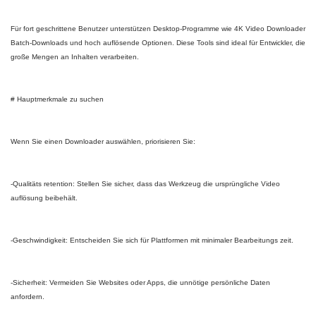
Für fort geschrittene Benutzer unterstützen Desktop-Programme wie 4K Video Downloader
Batch-Downloads und hoch auflösende Optionen. Diese Tools sind ideal für Entwickler, die
große Mengen an Inhalten verarbeiten.
# Hauptmerkmale zu suchen
Wenn Sie einen Downloader auswählen, priorisieren Sie:
-Qualitäts retention: Stellen Sie sicher, dass das Werkzeug die ursprüngliche Video
auflösung beibehält.
-Geschwindigkeit: Entscheiden Sie sich für Plattformen mit minimaler Bearbeitungs zeit.
-Sicherheit: Vermeiden Sie Websites oder Apps, die unnötige persönliche Daten
anfordern.