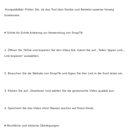
-Kompatibilität: Prüfen Sie, ob das Tool über Geräte und Betriebs systeme hinweg
funktioniert.
# Schritt für Schritt Anleitung zur Verwendung von SnapTik
1. Öffnen Sie TikTok und kopieren Sie den Video link, indem Sie auf „ Teilen “tippen und „
Link kopieren“ auswählen.
2. Besuchen Sie die Website von SnapTik und fügen Sie den Link in die Such leiste ein.
3. Klicken Sie auf „ Download “und wählen Sie die gewünschte Video qualität aus.
4. Speichern Sie das Video ohne Wasser zeichen auf Ihrem Gerät.
# Rechtliche und ethische Überlegungen