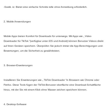
-Ssstik. io: Bietet eine einfache Schnitts telle ohne Anmeldung erforderlich.
2. Mobile Anwendungen
Mobile Apps bieten Komfort für Downloads für unterwegs. Mit Apps wie „ Video
Downloader für TikTok “(verfügbar unter iOS und Android) können Benutzer Videos direkt
auf ihren Geräten speichern. Überprüfen Sie jedoch immer die App-Berechtigungen und-
Bewertungen, um die Sicherheit zu gewährleisten.
3. Browser-Erweiterungen
Installieren Sie Erweiterungen wie „ TikTok Downloader “in Browsern wie Chrome oder
Firefox. Diese Tools fügen der TikTok-Benutzer oberfläche eine Download-Schaltfläche
hinzu, mit der Sie mit einem Klick ohne Wasser zeichen speichern können.
4. Desktop-Software