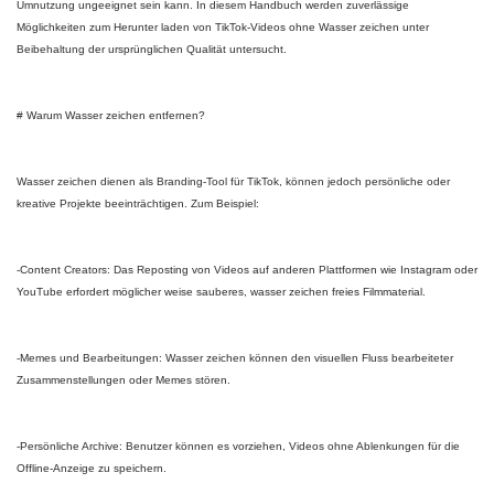
Umnutzung ungeeignet sein kann. In diesem Handbuch werden zuverlässige
Möglichkeiten zum Herunter laden von TikTok-Videos ohne Wasser zeichen unter
Beibehaltung der ursprünglichen Qualität untersucht.
# Warum Wasser zeichen entfernen?
Wasser zeichen dienen als Branding-Tool für TikTok, können jedoch persönliche oder
kreative Projekte beeinträchtigen. Zum Beispiel:
-Content Creators: Das Reposting von Videos auf anderen Plattformen wie Instagram oder
YouTube erfordert möglicher weise sauberes, wasser zeichen freies Filmmaterial.
-Memes und Bearbeitungen: Wasser zeichen können den visuellen Fluss bearbeiteter
Zusammenstellungen oder Memes stören.
-Persönliche Archive: Benutzer können es vorziehen, Videos ohne Ablenkungen für die
Offline-Anzeige zu speichern.