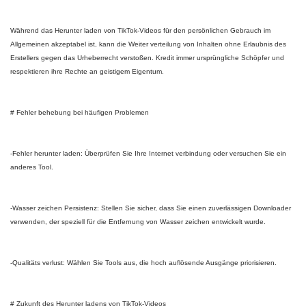
Während das Herunter laden von TikTok-Videos für den persönlichen Gebrauch im
Allgemeinen akzeptabel ist, kann die Weiter verteilung von Inhalten ohne Erlaubnis des
Erstellers gegen das Urheberrecht verstoßen. Kredit immer ursprüngliche Schöpfer und
respektieren ihre Rechte an geistigem Eigentum.
# Fehler behebung bei häufigen Problemen
-Fehler herunter laden: Überprüfen Sie Ihre Internet verbindung oder versuchen Sie ein
anderes Tool.
-Wasser zeichen Persistenz: Stellen Sie sicher, dass Sie einen zuverlässigen Downloader
verwenden, der speziell für die Entfernung von Wasser zeichen entwickelt wurde.
-Qualitäts verlust: Wählen Sie Tools aus, die hoch auflösende Ausgänge priorisieren.
# Zukunft des Herunter ladens von TikTok-Videos