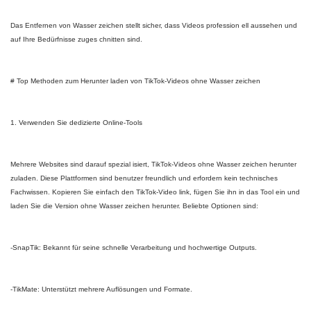
Das Entfernen von Wasser zeichen stellt sicher, dass Videos profession ell aussehen und
auf Ihre Bedürfnisse zuges chnitten sind.
# Top Methoden zum Herunter laden von TikTok-Videos ohne Wasser zeichen
1. Verwenden Sie dedizierte Online-Tools
Mehrere Websites sind darauf spezial isiert, TikTok-Videos ohne Wasser zeichen herunter
zuladen. Diese Plattformen sind benutzer freundlich und erfordern kein technisches
Fachwissen. Kopieren Sie einfach den TikTok-Video link, fügen Sie ihn in das Tool ein und
laden Sie die Version ohne Wasser zeichen herunter. Beliebte Optionen sind:
-SnapTik: Bekannt für seine schnelle Verarbeitung und hochwertige Outputs.
-TikMate: Unterstützt mehrere Auflösungen und Formate.