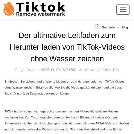
Startseite
>
Blog
Der ultimative Leitfaden zum
Herunter laden von TikTok-Videos
ohne Wasser zeichen
Blog
Datum：2025-11-10 16:23:50
Anzahl der Aufrufe：108
Entdecken Sie sichere und effiziente Methoden zum Herunter laden von TikTok-Videos
ohne Wasser zeichen. Erfahren Sie, wie Sie die Video qualität erhalten und die besten
Tools für nahtlose Downloads erkunden können.
TikTok hat mit seinen mundgerechten, einnehmenden Videos die sozialen Medien
revolution iert. Von Tanz herausforderungen bis hin zu Bildungs inhalten möchten
Benutzer häufig ihre Lieblings clips speichern. Herunter geladene TikTok-Videos enthalten
jedoch normaler weise das Wasser zeichen der Plattform, das ablenkend oder für die