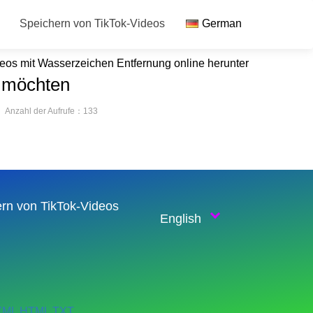
Speichern von TikTok-Videos
German
eos mit Wasserzeichen Entfernung online herunter
n möchten
Anzahl der Aufrufe：133
rn von TikTok-Videos
English
XML
HTML
TXT