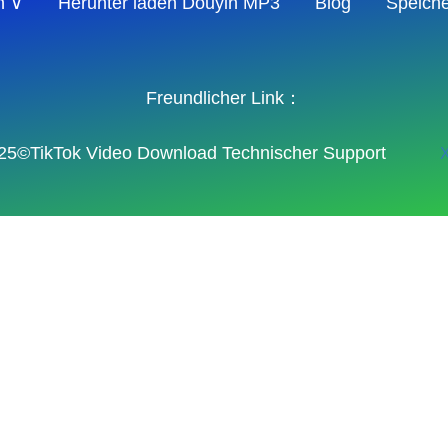
en ∨
Herunter laden Douyin MP3
Blog
Speiche
Freundlicher Link：
25©TikTok Video Download Technischer Support