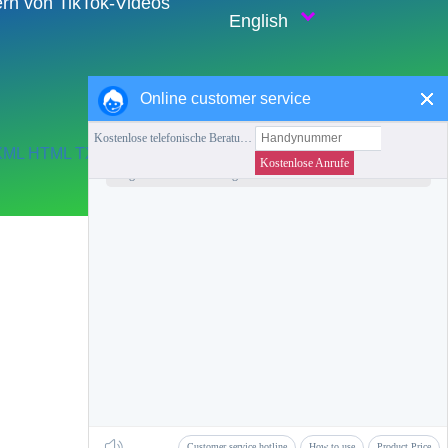
rn von TikTok-Videos
English
Online customer service
XML
HTML
TXT
Favoriten
Zurück zur Startseite